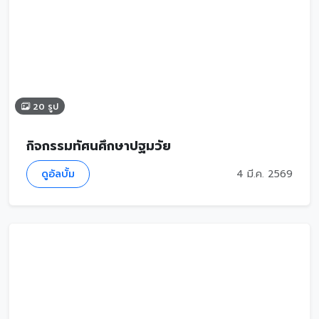
20 รูป
กิจกรรมทัศนศึกษาปฐมวัย
ดูอัลบั้ม
4 มี.ค. 2569