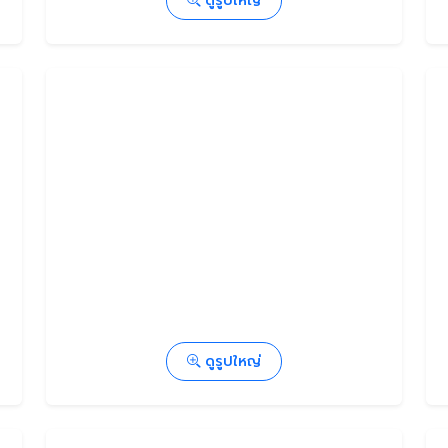
ดูรูปใหญ่
ดูรูปใหญ่