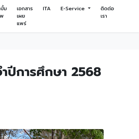
บั้ม
เอกสาร
ITA
E-Service
ติดต่อ
าพ
เผย
เรา
แพร่
จำปีการศึกษา 2568