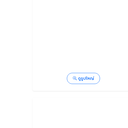
ดูรูปใหญ่