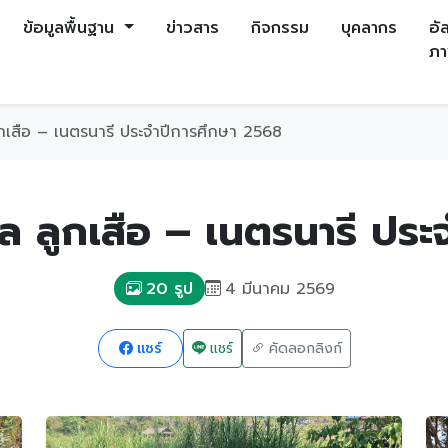
ข้อมูลพื้นฐาน
ข่าวสาร
กิจกรรม
บุคลากร
อัล
ภ
กเสือ – เนตรนารี ประจำปีการศึกษา 2568
ล ลูกเสือ – เนตรนารี ประ
4 มีนาคม 2569
20 รูป
แชร์
แชร์
คัดลอกลิงก์