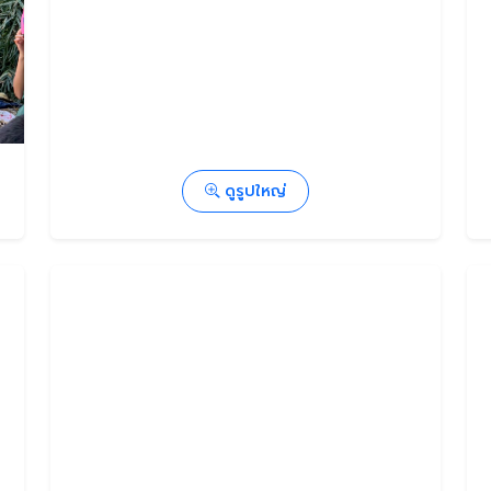
ดูรูปใหญ่