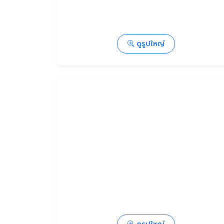
ดูรูปใหญ่