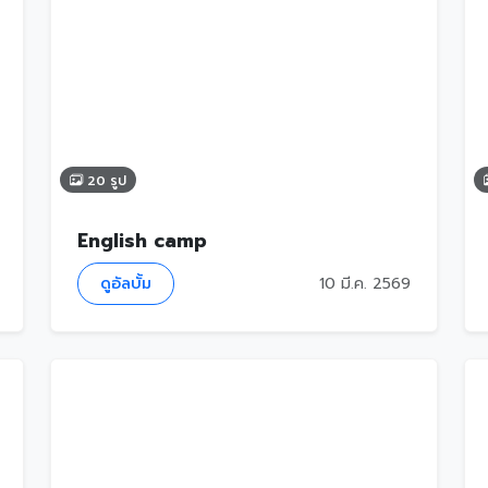
20 รูป
English camp
ดูอัลบั้ม
10 มี.ค. 2569