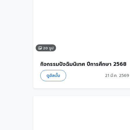
20 รูป
กิจกรรมปัจฉิมนิเทศ ปีการศึกษา 2568
ดูอัลบั้ม
21 มี.ค. 2569